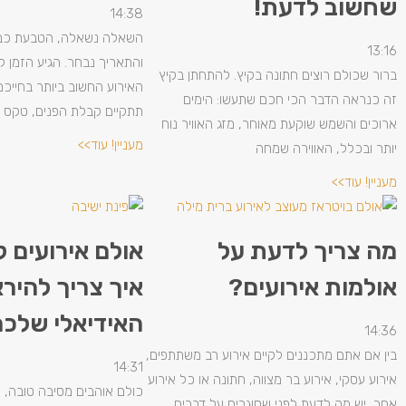
שחשוב לדעת!
14:38
השאלה נשאלה, הטבעת כב
13:16
והתאריך נבחר. הגיע הזמן ל
ברור שכולם רוצים חתונה בקיץ. להתחתן בקיץ
האירוע החשוב ביותר בחייכם
זה כנראה הדבר הכי חכם שתעשו: הימים
תתקיים קבלת הפנים, טקס
ארוכים והשמש שוקעת מאוחר, מזג האוויר נוח
מעניין! עוד>>
יותר ובכלל, האווירה שמחה
מעניין! עוד>>
מה צריך לדעת על
אולם אירועים ל
אולמות אירועים?
איך צריך להיר
האידיאלי שלכ
14:36
בין אם אתם מתכננים לקיים אירוע רב משתתפים,
14:31
אירוע עסקי, אירוע בר מצווה, חתונה או כל אירוע
כולם אוהבים מסיבה טובה, 
אחר, יש מה לדעת לפני שסוגרים על דברים.