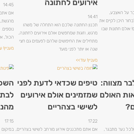
אירועים לחתונה
14:45
ר על האצבע,
אם אתם 
14:41
בחור היכן לקיים את
מרגשת, א
תכנון החתונה שלכם הוא התחלה של משהו
! אולם חתונות שבו
נוספים.
מרגש, וזוגות שמחפשים אולם אירועים לחתונה,
הכול, א
מתחילים את החיפושים שלהם לפעמים גם חצי
מעניין! ע
שנה או יותר לפני מועד
מעניין! עוד>>
בר מצווה:
טיפים שכדאי לדעת לפני
השכר
אות האולם
שמזמינים אולם אירועים
לבת 
ם?
לשישי בצהריים
מהנ
17:15
17:22
ולכל נער מתבגר,
אם אתם מתכננים אירוע מורחב לשישי בצהריים,
במיקום 