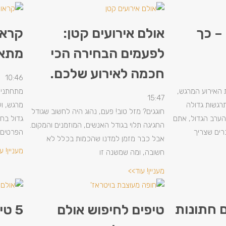
– כך
אולם אירועים קטן:
קראו
לפעמים הבחירה הכי
מתאי
חכמה לאירוע שלכם.
10:46
 האירוע המרגש,
מתחתנים
15:47
רגשות גדולה
מרגש, ו
חוגגים? מזל טוב! פעם, נהוג היה לחשוב שגודל
הערב הגדול, אתם
גדול בחי
החגיגה תלוי בגודל האנשים, המוזמנים והמקום.
ים שצריך
הפרטים 
אבל כבר מזמן למדנו שהכמות בכלל לא
מעניין! ע
חשובה, ומה שמשנה זו
מעניין! עוד>>
ם חתונות
טיפים לחיפוש אולם
5 טיפים לתכנון בתמצווה