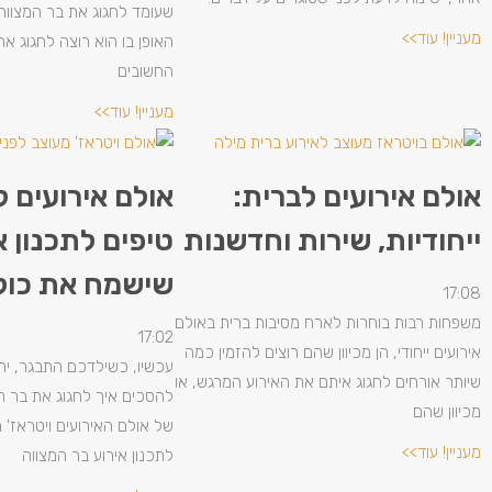
שעומד לחגוג את בר המצווה ש
מעניין! עוד>>
האופן בו הוא רוצה לחגוג א
החשובים
מעניין! עוד>>
אולם אירועים לברית:
אולם אירועים ל
ייחודיות, שירות וחדשנות
טיפים לתכנון א
שישמח את כול
17:08
משפחות רבות בוחרות לארח מסיבות ברית באולם
17:02
אירועים ייחודי, הן מכיוון שהם רוצים להזמין כמה
עכשיו, כשילדכם התבגר, ית
שיותר אורחים לחגוג איתם את האירוע המרגש, או
להסכים איך לחגוג את בר ה
מכיוון שהם
של אולם האירועים ויטראז' ח
מעניין! עוד>>
לתכנון אירוע בר המצווה