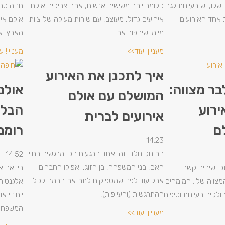
לו, יש רעיונות לגבי
כלומר יותר משישים אנשים, אתם צריכים אולם
חניה סמו
ת אחד האירועים
אירועים גדול, מעוצב, עם שירות מעולה של צוות
אולם אי
מיומן שיהפוך את
הארץ. א
מעניין! עוד>>
מעניין! ע
איך לתכנן את האירוע
בר מצווה:
אולם
המושלם עם אולם
ירוע
הבלת
אירועים לברית
ם
רומנ
14:23
התינוק נולד וזהו אחד הרגעים הכי מרגשים בחיי
14:52
האם, בני המשפחה, בן הזוג, ואפילו החברים.
כן שיהיה קשה
בין אם א
אבל עוד לפני שמספיקים לתת את הבמה לכל
מצווה שלו. המומחים
אלגנטית 
ההתרגשות (והעייפות),
ולקים רעיונות וטיפים
ייחודי א
המשפחה
מעניין! עוד>>