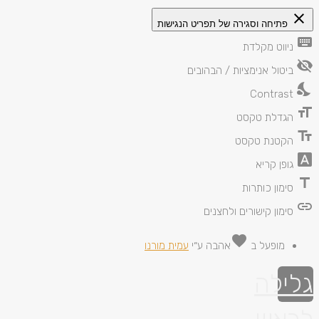
close
פתיחה וסגירה של תפריט הנגישות
keyboard
ניווט מקלדת
visibility_off
ביטול אנימציות / הבהובים
nights_stay
Contrast
format_size
הגדלת טקסט
text_fields
הקטנת טקסט
font_download
גופן קריא
title
סימון כותרות
link
סימון קישורים ולחצנים
favorite
מופעל ב
אהבה
ע״י
עמית מורנו
גלילה