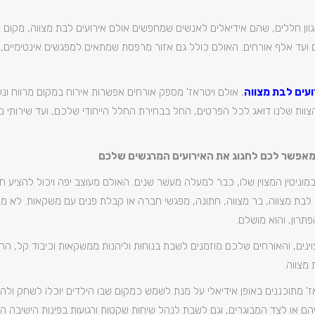
גוון חללים, שהם אידיאלים לאנשים שמחפשים אולם אירועים לבת מצווה, מקום 
 ועד אלף אורחים. האולם כולל גם אזור מרפסת שמתאים למפגשים אינטימיים, ו
ועים לבת מצווה
, אולם ויטראז' מספק אורחים אפשרות אירוח במקום מרווח ונעי
צוות שלנו דואג לכל הפרטים, החל בבחירת החלל הייחודי שלכם, ועד שירותי מ
 מאפשר לכם לחגוג את האירועים המרגשים שלכם
 במוניטין המצוין שלו, כבר למעלה מעשר שנים. האולם מעוצב יפה ויכול להציע ח
ם לבת מצווה, בר מצווה, חתונה, מפגשי חברה או קבלת פנים עם משקאות. לא מ
תרון, והוא מושלם.
צוינים, והאורחים שלכם מוזמנים לשבת בנוחות וליהנות ממשקאות וכיבוד קל, ה
מצווה.
ז' מתוכננים באופן אידיאלי על מנת לשמש כמקום שבו הילדים יוכלו לשחק ולה
ם או לצד המבוגרים, וגם לשבת לנהל שיחות שקטות ורגועות בפינות הישיבה הק