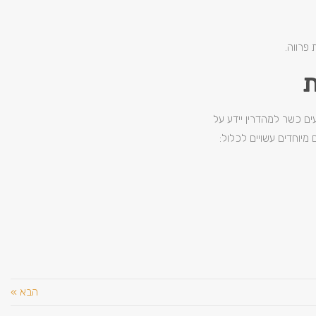
פרווה.
ת
עים כשר למהדרין יידע על
מיוחדים עשויים לכלול:
הבא »