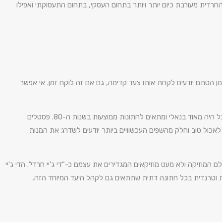
דית מעורבת כיום יותר ויותר בתחום העסקי, בתחום התעסוקתי ואפילו
ן הסתם יודעים לקחת אותו צעד קדימה, גם אם זה לוקח זמן. אי אפשר
בכל חתונה דתית יש כמה כללי בסיס. החתונה תהיה על פי דת משה וישראל, היא תהיה כשרה כמובן ועם הפרדה בין גברים לנשים באופן מוחלט. בעבר, האוכל היה מאוד בנאלי ומתאים לחתונות ממוצעות בשנות ה-80. פסטלים
 לאכול טוב וחלק מהשפים העכשוויים ביותר יודעים לשדרג את המנות
 המוזיקה ולא מעט מוזיקאים המגדירים את עצמם כ-"די ג'יי חרדי". הדי ג'יי
וית וטרנדית בכל חתונה דתית שתתאים גם לקהל היעד המיוחד הזה.