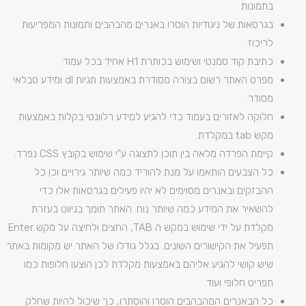
בתמונות.
בגרסאות של ניגודיות הוסרו באנרים מהבהבים ותמונות המפריעות
לריכוז.
כתיבת קוד סמנטי ושימוש בכותרת H1 אחיד בכל עמוד.
מפרט האתר רשום בצורה מסודרת באמצעות תגיות dl ומידע טבלאי
מסודר.
חלוקה לאזורים בעמוד כדי להגיע למידע רלוונטי בקלות באמצעות
מקש tab במקלדת.
קיימת הפרדה מלאה בין תוכן לתצוגה ע"י שימוש בקובץ CSS נפרד.
כל הצבעים הותאמו על מנת להוריד כמה שיותר גירויים וכן כל
ההבזקים ובאנרים מסוימים לא יהיו פעילים בגרסאות אלו כדי
להשאיר את המידע כמה שיותר נוח. האתר תומך בניווט בעזרת
מקלדת על ידי שימוש במקש ה TAB, החצים ולחיצה על מקש Enter
תפעיל את הקישורים השונים. בגלל גודלו של האתר יש מקומות באתר
שיש קושי להגיע אליהם באמצעות מקלדת לכן הוצעו חלופות כמו
תפריט חלופי ועוד.
כל הבאנרים המהבהבים הוסרו והוסתרו, כך שיכול להיות שחלק