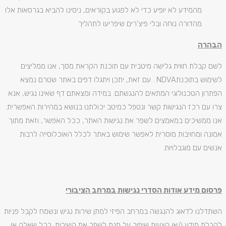
מהמידע לא יופיע כדי לא לפגוע בקוראים, ניסינו להביא בגרסאות אלו
מהדורה נוחה ובלי פיצ'רים שיפריעו לתהליך.
הבהרה
לשם קבלת חווית גלישה מיטבית עם תוכנת הקראת מסך, אנו ממליצים
לשימוש בתוכנתNDVA . עם זאת, יתכן ויתגלו דפים באתר שטרם נמצא
הפתרון הטכנולוגי המתאים להנגשתם. במידה ומצאתם דף שאינו נגיש, אנא
צרו עם רכז הנגישות קשר ונטפל כמיטב יכולתנו בנושא במהירות האפשרית.
אנו ממשיכים במאמצים לשפר את נגישות האתר, ככל האפשר, וזאת מתוך
אמונה ומחויבות מוסרית לאפשר שימוש באתר לכלל האוכלוסייה לרבות
אנשים עם מוגבלויות.
פרסום מידע אודות הסדרי נגישות במרחב הציבורי
השתדלנו לדאוג להנגשה במרחב הפיזי למתן שירות נגיש ונשמח לקבל פניות
לקבלת מידע ו/או הצעות שיפור על מנת לשפר את השירות. בכל שאלה או