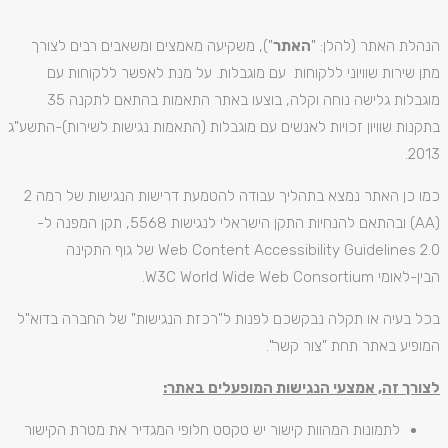
הנהלת האתר (להלן: "
האתר
"), משקיעה מאמצים ומשאבים רבים לצורך
מתן שירות שוויוני ללקוחות עם מוגבלות. על מנת לאפשר ללקוחות עם
מוגבלות גלישה נוחה וקלה, בוצעו באתר התאמות בהתאם לתקנה 35
בתקנות שוויון זכויות לאנשים עם מוגבלות (התאמות נגישות לשירות)-התשע"ג
2013.
כמו כן האתר נמצא בתהליך עבודה להטמעת דרישות הנגישות של רמה 2
(AA) ובהתאם להנחיות התקן הישראלי לנגישות 5568, תקן המפנה ל-
Web Content Accessibility Guidelines 2.0 של גוף התקינה
הבין-לאומי W3C World Wide Web Consortium.
בכל בעיה או תקלה נבקשכם לפנות ל"רכזת הנגישות" של החברה בדוא"ל
המופיע באתר תחת "צור קשר".
לצורך זה, אמצעי הנגישות המופעלים באתר:
לתמונות המהוות קישור יש טקסט חלופי המגדיר את מטרת הקישור