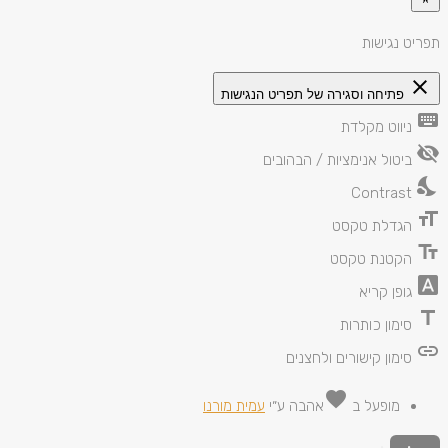
תפריט נגישות
close
פתיחה וסגירה של תפריט הנגישות
keyboard
ניווט מקלדת
visibility_off
ביטול אנימציות / הבהובים
nights_stay
Contrast
format_size
הגדלת טקסט
text_fields
הקטנת טקסט
font_download
גופן קריא
title
סימון כותרות
link
סימון קישורים ולחצנים
favorite
מופעל ב
אהבה
ע״י
עמית מורנו