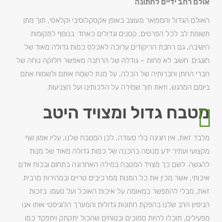
אולם רחב ידיים לחתונה
האולם הגדול והמפואר מעוצב באופן אקסקלוסיבי וקלאסי, תוך מתן
תשומת לב לכל הפרטים, קטנים וגדולים כאחד. בנוסף למקומות
הישיבה, גם רחבת הריקודים ערוכה לאכלס כמות גדולה מאוד של
חוגגים. חשוב לא פחות – גודלה של הרחבה מאפשר חלוקה נוחה של
חברי החתן וחברותיה של הכלה, על מנת לשמח אותם ולשמוח אתם
ביומם המרגש, וזאת תוך שמירה על הלכותינו ועל הצניעות.
מטבח גדול ומצויד היטב
מלבד זאת, אין חגיגה בלי סעודה, לכן המטבח שלנו, עליו אמון שף
מקצועי ועתיר ידע מנוסה בהכנה של כמות גדולה מאוד של מנות
להגשה. לשם כך מצויד המטבח במילה האחרונה בתחום ובכוח אדם
איכותי, אשר מכין את כל המנות ממרכיבים טריים ובמהירות מרבית.
זאת, מבלי להתפשר במאומה על איכות האוכל ועל טעמו. בזכות
הניסיון הרב שלנו בהפקת חתונות גדולות והמערך הלוגיסטי אותו אנו
מפעילים, תוכלו להיות סמוכים ובטוחים שהכול יתקתק ויתפקד כמו