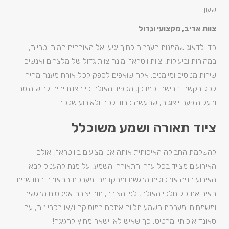
שעון.
צוות אדיב, מקצועי וגדול
כדי לדאוג שהמנות הערבות לחיך יגיעו אל האורחים חמות וטריות,
במהירות וביעילות, צוות ויטראז' מונה צוות גדול של מלצרים ואנשים
שירות מנוסים ומיומנים. אלה שואפים לספק לכל אורח מענה מהיר
לכל בקשה ודרישה. כמו כן, מקפיד האולם כי הצוות יהיה לבוש היטב
ובעל הופעה ייצוגית, שתעשה כבוד לכם ולאירוע שלכם.
ציוד תאורה ושמע משוכלל
להשלמת החבילה האיכותית אותה אנו מציעים בוויטראז', אולם
האירועים מצויד בכל עזרי התאורה והשמע, על מנת להעניק לבאי
האירוע חוויה אורקולית מרגשת ומתקדמת. מערכת התאורה החדשנית
תאיר את כל חלקי האולם, לפי הצורך, תוך יצירת אפקטים מרגשים
ומשמחים. מערכת השמע תלווה אתכם במוסיקה ו/או בקריינות, עם
סאונד איכותי ומרטיט, כך שאיש לא יישאר מחוץ לחגיגה!