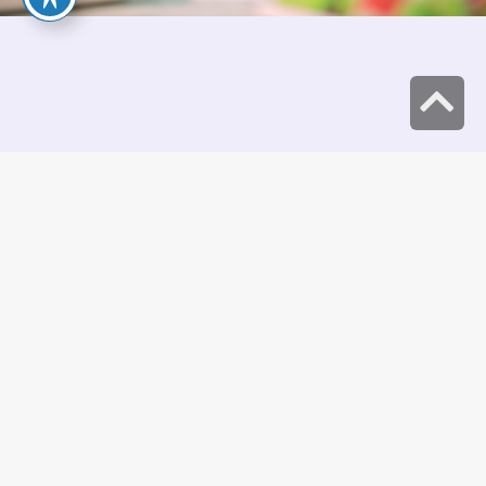
גלילה
לראש
העמוד