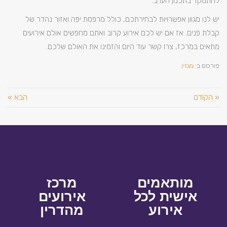
להתמקד בתכנון הערב.
יש לנו מגוון אפשרויות לבחירתכם, כולל מרפסת יפה ואזור נהדר של
קבלת פנים. אז אם יש לכם אירוע קרוב ואתם מחפשים אולם אירועים
מתאים במרכז, צרו קשר עוד היום והזמינו את האולם שלכם.
פורסם ב:
מגזין
« הקודם
הבא »
מותאמים
מרכז
אישית לכל
אירועים
אירוע
מהדרין