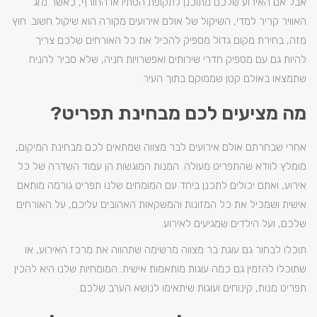
אבל אם האירוע שלכם מתוכנן לתקופת הסתיו או החורף, כאשר מזג
האוויר קריר למדי, השיקול של אולם אירועים מקורה הוא שיקול חשוב. חוץ
מזה, בחירת מקום גדול מספיק להכיל את כל האורחים שלכם צריך
להיות גם עם מספיק חדרי שירותים ואפשרויות חניה, שלא סביר להניח
שתמצאו באולם קטן שממוקם בתוך העיר.
מה מציעים לכם מבחינת תפריט?
אחרי שבחרתם אולם אירועים לבר מצווה שמתאים לכם מבחינת המיקום,
מומלץ לוודא שהתפריט מעולה. המנות המוגשות הן עמוד השדרה של כל
אירוע, ואתם יכולים לתכנן ביחד עם המומחים שלנו תפריט גורמה מותאם
אישית ושמכיל את כל המזונות והמשקאות האהובים עליכם, על האורחים
שלכם, ועל הילדים שמגיעים לאירוע.
תוכלו לבחור גם עוגת בר מצווה מרשימה שתהווה את מרכז האירוע, או
שתוכלו להזמין גם כמה עוגות מותאמות אישית. המומחיות שלנו היא להכין
תפריט מנות, קינוחים ועוגות שיתאימו לנושא הערב שלכם.