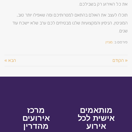
את כל האירוע רק בשבילכם.
תוכלו לעצב את האולם בהתאם למטרותיכם ומה שאפילו יותר טוב,
המוניטין, הניסיון והמקצועיות שלנו מבטיחים לכם ערב שלא יישכח עוד
שנים.
פורסם ב:
מגזין
« הקודם
הבא »
מותאמים
מרכז
אישית לכל
אירועים
אירוע
מהדרין