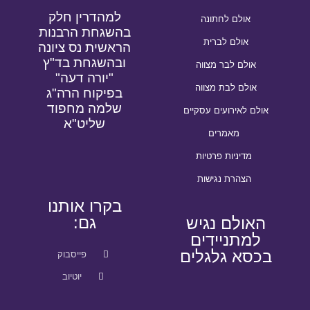
למהדרין חלק
אולם לחתונה
בהשגחת הרבנות
אולם לברית
הראשית נס ציונה
ובהשגחת בד"ץ
אולם לבר מצווה
"יורה דעה"
אולם לבת מצווה
בפיקוח הרה"ג
שלמה מחפוד
אולם לאירועים עסקיים
שליט"א
מאמרים
מדיניות פרטיות
הצהרת נגישות
בקרו אותנו
גם:
האולם נגיש
למתניידים
בכסא גלגלים
פייסבוק
יוטיוב