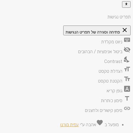
תפריט נגישות
close
פתיחה וסגירה של תפריט הנגישות
keyboard
ניווט מקלדת
visibility_off
ביטול אנימציות / הבהובים
nights_stay
Contrast
format_size
הגדלת טקסט
text_fields
הקטנת טקסט
font_download
גופן קריא
title
סימון כותרות
link
סימון קישורים ולחצנים
favorite
מופעל ב
אהבה
ע״י
עמית מורנו