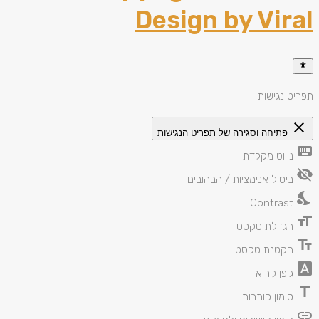
Design by Viral
תפריט נגישות
close
פתיחה וסגירה של תפריט הנגישות
keyboard
ניווט מקלדת
visibility_off
ביטול אנימציות / הבהובים
nights_stay
Contrast
format_size
הגדלת טקסט
text_fields
הקטנת טקסט
font_download
גופן קריא
title
סימון כותרות
link