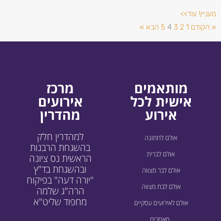
מעניין! עוד>>
« הקודם
1
2
3
4
5
הבא »
מותאמים
מרכז
אישית לכל
אירועים
אירוע
מהדרין
למהדרין חלק
אולם לחתונה
בהשגחת הרבנות
אולם לברית
הראשית נס ציונה
ובהשגחת בד"ץ
אולם לבר מצווה
"יורה דעה" בפיקוח
אולם לבת מצווה
הרה"ג שלמה
מחפוד שליט"א
אולם לאירועים עסקיים
מאמרים