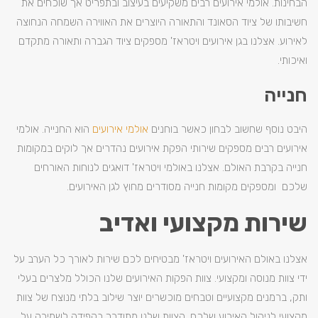
הבחינות. אולמי אירועים רבים משקיעים בעיצוב ובתפריט אך שוכחים את
חשיבותו של ציוד הסאונד והתאורה היוצרים את האווירה השמחה הנחוצה
לאירוע. אצלנו בגן אירועים ויטראז' מספקים ציוד הגברה ותאורה מתקדם
ואיכותי.
חנייה
היבט נוסף שחשוב לבחון כאשר בוחנים
אולמי אירועים
הוא החנייה. אולמי
אירועים רבים מספקים שירותי הפקת אירועים נהדרים אך לוקים במקומות
חנייה בקרבת האולם. אצלנו באולמי ויטראז' דואגים לנוחות האורחים
שלכם ומספקים מקומות חנייה מסודרים מחוץ לגן האירועים.
שירות מקצועי ואדיב
אצלנו באולם האירועים ויטראז' מבטיחים לכם שירות לאורך כל הערב על
ידי צוות מנוסה ומקצועי. צוות הפקות האירועים שלנו הכולל מלצרים בעלי
ותק, ברמנים מקצועיים וטבחים מוכשרים יוצר שילוב בלתי מנוצח של צוות
מקצועי לניהול האירוע שלכם. הצוות שלנו מתודרך בקפידה לשמירה על