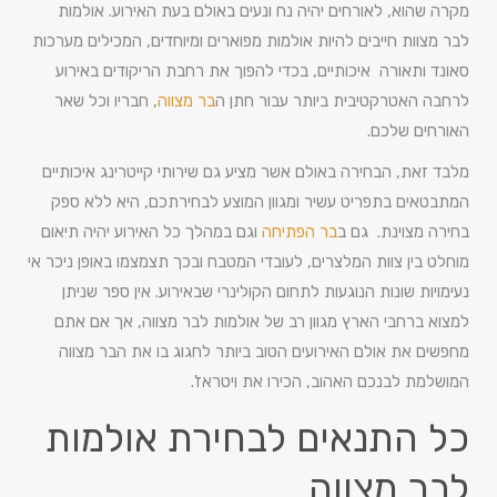
מקרה שהוא, לאורחים יהיה נח ונעים באולם בעת האירוע. אולמות
לבר מצוות חייבים להיות אולמות מפוארים ומיוחדים, המכילים מערכות
סאונד ותאורה איכותיים, בכדי להפוך את רחבת הריקודים באירוע
לרחבה האטרקטיבית ביותר עבור חתן ה
בר מצווה
, חבריו וכל שאר
האורחים שלכם.
מלבד זאת, הבחירה באולם אשר מציע גם שירותי קייטרינג איכותיים
המתבטאים בתפריט עשיר ומגוון המוצע לבחירתכם, היא ללא ספק
בחירה מצוינת. גם ב
בר הפתיחה
וגם במהלך כל האירוע יהיה תיאום
מוחלט בין צוות המלצרים, לעובדי המטבח ובכך תצמצמו באופן ניכר אי
נעימויות שונות הנוגעות לתחום הקולינרי שבאירוע. אין ספר שניתן
למצוא ברחבי הארץ מגוון רב של אולמות לבר מצווה, אך אם אתם
מחפשים את אולם האירועים הטוב ביותר לחגוג בו את הבר מצווה
המושלמת לבנכם האהוב, הכירו את ויטראז'.
כל התנאים לבחירת אולמות
לבר מצווה