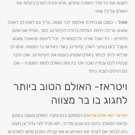
לשנות את כל סדר הישיבה מחדש, אלא תוכלו לעדכן בקלות את
האולם על כל שינוי.
אוכל
– כמובן שבבחירת אולמות לבר מצווה, צריך גם לשים לב לאוכל
שיוגש. צריכה להיות העדפה ברורה לקייטרינג כשר, אפילו אם אתם
חילוניים – כדי שכל אורח, ולו המסורתי, יוכל ליהנות מהאוכל שיוגש.
מקובל כיום בעיקר לשלב קייטרינג בשרי באירועי בר המצווה. שימו לב
שכדאי לרוב לבחור באולם שמציע בעצמו את הקייטרינג, שכן הדבר
מבטיח לכם עבודה טובה יותר בין צוות האולם לצוות המטבח – שכן
הם רגילים לעבוד ביחד.
ויטראז- האולם הטוב ביותר
לחגוג בו בר מצווה
ויטראז' הוא אולם אירועים
הממוקם בנס ציונה. האולם מעוצב בסגנון
קלאסי המשלב בתוכו גם סגנון מודרני, הוא מכיל לובי גדול וגן חיצוני.
ניתן לבחור אם לערוך את האירוע או את קבלת הפנים מחוץ לאולם או