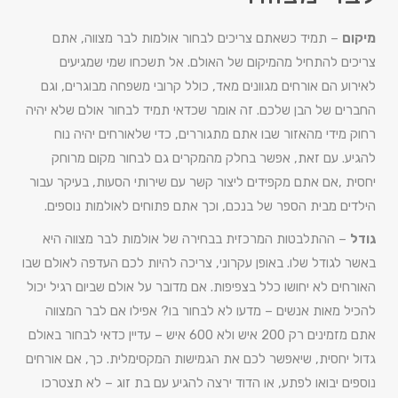
מיקום
– תמיד כשאתם צריכים לבחור אולמות לבר מצווה, אתם
צריכים להתחיל מהמיקום של האולם. אל תשכחו שמי שמגיעים
לאירוע הם אורחים מגוונים מאד, כולל קרובי משפחה מבוגרים, וגם
החברים של הבן שלכם. זה אומר שכדאי תמיד לבחור אולם שלא יהיה
רחוק מידי מהאזור שבו אתם מתגוררים, כדי שלאורחים יהיה נוח
להגיע. עם זאת, אפשר בחלק מהמקרים גם לבחור מקום מרוחק
יחסית ,אם אתם מקפידים ליצור קשר עם שירותי הסעות, בעיקר עבור
הילדים מבית הספר של בנכם, וכך אתם פתוחים לאולמות נוספים.
גודל
– ההתלבטות המרכזית בבחירה של אולמות לבר מצווה היא
באשר לגודל שלו. באופן עקרוני, צריכה להיות לכם העדפה לאולם שבו
האורחים לא יחושו כלל בצפיפות. אם מדובר על אולם שביום רגיל יכול
להכיל מאות אנשים – מדעו לא לבחור בו? אפילו אם לבר המצווה
אתם מזמינים רק 200 איש ולא 600 איש – עדיין כדאי לבחור באולם
גדול יחסית, שיאפשר לכם את הגמישות המקסימלית. כך, אם אורחים
נוספים יבואו לפתע, או הדוד ירצה להגיע עם בת זוג – לא תצטרכו