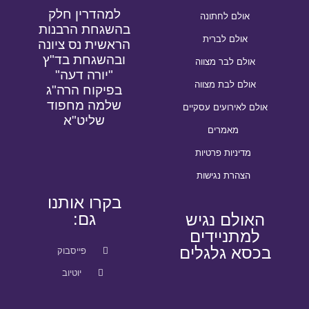
למהדרין חלק
אולם לחתונה
בהשגחת הרבנות
אולם לברית
הראשית נס ציונה
ובהשגחת בד"ץ
אולם לבר מצווה
"יורה דעה"
אולם לבת מצווה
בפיקוח הרה"ג
שלמה מחפוד
אולם לאירועים עסקיים
שליט"א
מאמרים
מדיניות פרטיות
הצהרת נגישות
בקרו אותנו
גם:
האולם נגיש
למתניידים
בכסא גלגלים
פייסבוק
יוטיוב