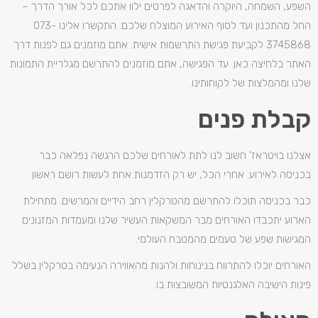
השפע, השמחה, היוקרה והדאגה לפרטים ילוו אתכם לכל אורך הדרך –
החל מהתכנון ועד לסוף האירוע המוצלח שלכם. התקשרו אלינו 073-
3745868 לקביעת פגישת התרשמות אישית. אתם מוזמנים גם לפנות דרך
האתר בלחיצה כאן. עד הפגישה, אתם מוזמנים להתרשם מגלריית התמונות
שלנו ומהמלצות של לקוחותינו.
קבלת פנים
אצלנו בויטראז' חשוב לנו לתת לאורחים שלכם הרגשה נפלאה כבר
בכניסה לאירוע. אחרי הכל, יש רק הזדמנות אחת לעשות רושם ראשון.
כבר בכניסה תוכלו להתרשם מהטרקלין רחב הידיים והמרשים. מתחילת
הארוע יתכבדו האורחים מבר המשקאות העשיר שלנו ומעמדות המזנונים
המגישות שפע של טעמים מהמטבח העולמי.
האורחים יוכלו להתרווח בנינוחות ולהנות מהאווירה הנעימה בטרקלין בשלל
פינות הישיבה האלגנטיות המשובצות בו.